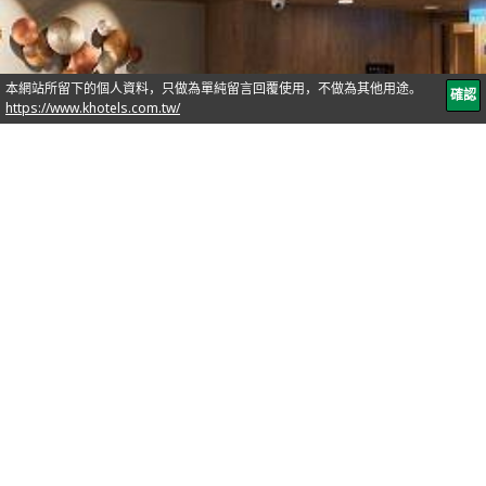
服务从「心」开始。如
专属秘书随侍在侧的完
备商务机能贴心不打烊
服务，如居家般的闲适
自在。
营业时间：
24小时
位置：
二樓